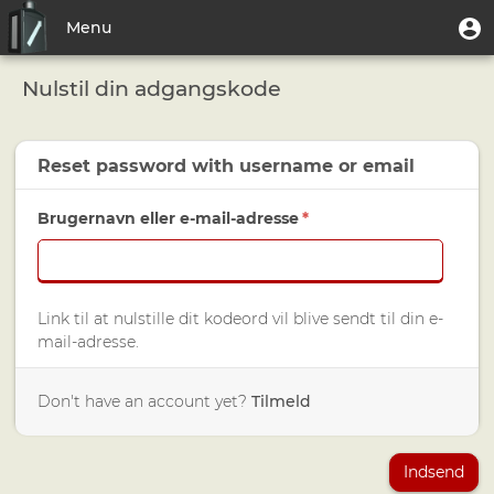
Gå
User
B
Menu
til
account
hovedindhold
Toggle
menu
Nulstil din adgangskode
navigation
Reset password with
username
or
email
Brugernavn eller e-mail-adresse
*
Link til at nulstille dit kodeord vil blive sendt til din e-
mail-adresse.
Don't have an account yet?
Tilmeld
Indsend